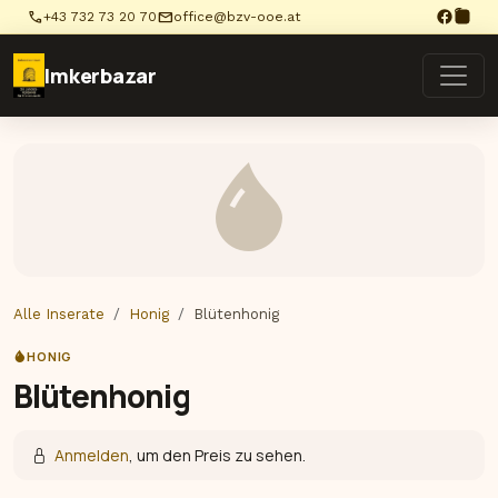
phone
mail
+43 732 73 20 70
office@bzv-ooe.at
Imkerbazar
Alle Inserate
Honig
Blütenhonig
HONIG
Blütenhonig
Anmelden
, um den Preis zu sehen.