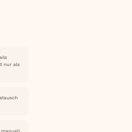
ils
t nur als
ustausch
d manuell