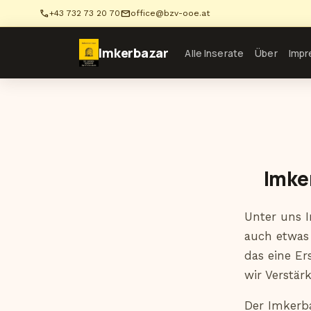
phone
mail
+43 732 73 20 70
office@bzv-ooe.at
Imkerbazar
Alle Inserate
Über
Imp
Imke
Unter uns 
auch etwas 
das eine Er
wir Verstär
Der Imkerba