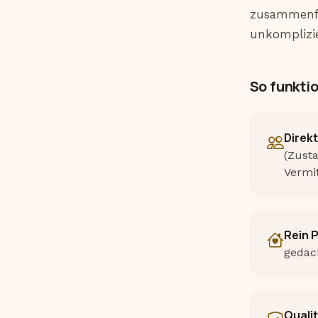
zusammenfi
unkomplizie
So funktio
Direk
(Zusta
Vermi
Rein P
gedach
Qualit