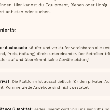
nden. Hier kannst du Equipment, Bienen oder Honig
rt anbieten oder suchen.
niert's:
ter Austausch:
Käufer und Verkäufer vereinbaren alle Deta
nd, Preis, Haftung) direkt untereinander. Der Betreiber trit
ttler auf und übernimmt keine Gewährleistung.
rivat:
Die Plattform ist ausschließlich für den privaten A
t. Kommerzielle Angebote sind nicht gestattet.
ät vor Quantität:
Jedes Inserat wird von uns geprüft un