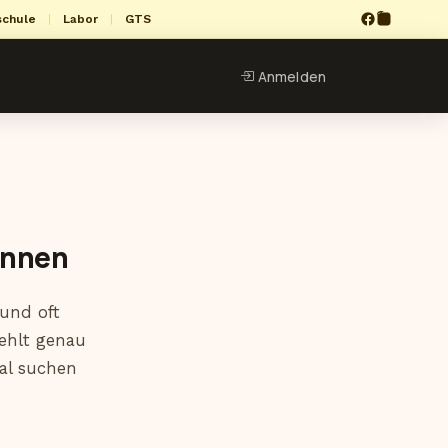
schule
|
Labor
|
GTS
Anmelden
innen
und oft
fehlt genau
mal suchen