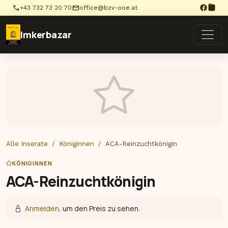
phone
mail
+43 732 73 20 70
office@bzv-ooe.at
Imkerbazar
Alle Inserate
Königinnen
ACA-Reinzuchtkönigin
KÖNIGINNEN
ACA-Reinzuchtkönigin
Anmelden
, um den Preis zu sehen.