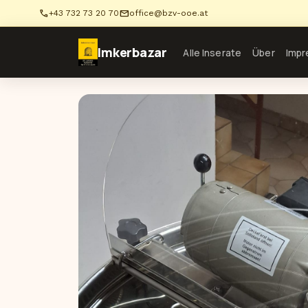
phone
mail
+43 732 73 20 70
office@bzv-ooe.at
Imkerbazar
Alle Inserate
Über
Imp