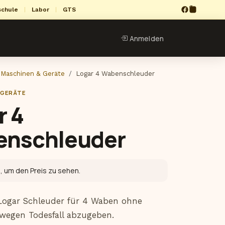
schule
|
Labor
|
GTS
Anmelden
Maschinen & Geräte
Logar 4 Wabenschleuder
 GERÄTE
r 4
nschleuder
n
, um den Preis zu sehen.
Logar Schleuder für 4 Waben ohne 
 wegen Todesfall abzugeben.