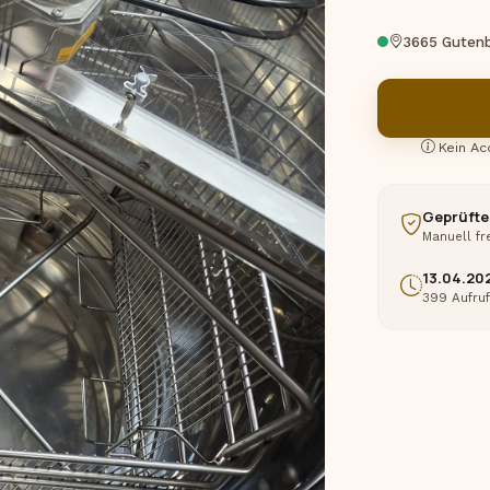
3665 Guten
Kein Ac
Geprüfte
Manuell fr
13.04.20
399 Aufru