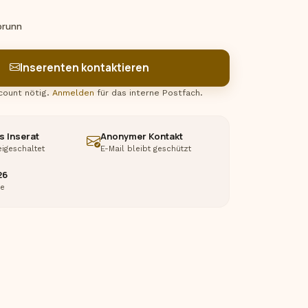
brunn
Inserenten kontaktieren
count nötig.
Anmelden
für das interne Postfach.
s Inserat
Anonymer Kontakt
eigeschaltet
E-Mail bleibt geschützt
26
fe