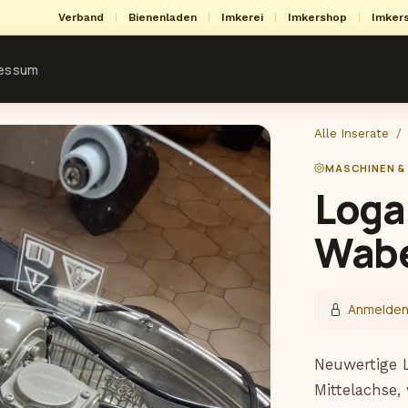
Verband
|
Bienenladen
|
Imkerei
|
Imkershop
|
Imker
ressum
Alle Inserate
MASCHINEN &
Loga
Wabe
Anmelde
Neuwertige 
Mittelachse,