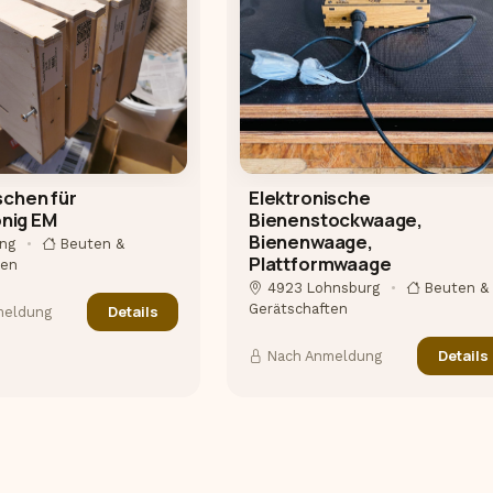
schen für
Elektronische
nig EM
Bienenstockwaage,
Bienenwaage,
ing
•
Beuten &
Plattformwaage
ten
4923 Lohnsburg
•
Beuten &
Gerätschaften
Details
meldung
Details
Nach Anmeldung