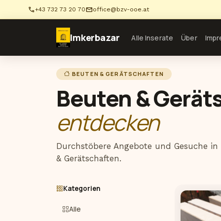
phone
mail
+43 732 73 20 70
office@bzv-ooe.at
Imkerbazar
Alle Inserate
Über
Imp
BEUTEN & GERÄTSCHAFTEN
Beuten & Gerät
entdecken
Durchstöbere Angebote und Gesuche in 
& Gerätschaften.
Kategorien
Alle