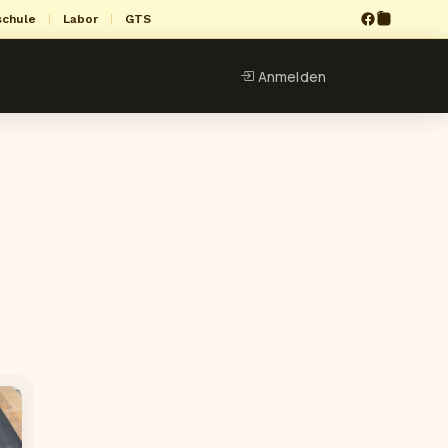
schule
|
Labor
|
GTS
Anmelden