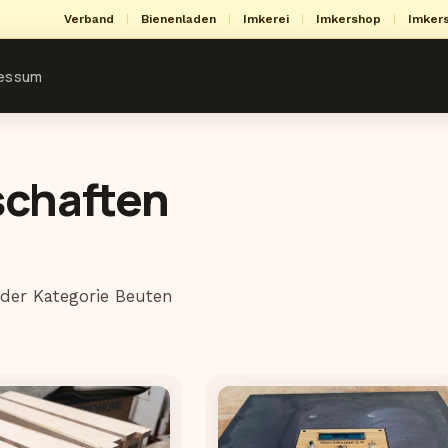
Verband
|
Bienenladen
|
Imkerei
|
Imkershop
|
Imker
ressum
schaften
der Kategorie Beuten