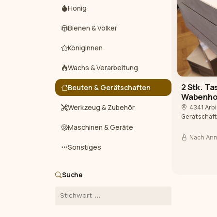
Honig
Bienen & Völker
Königinnen
Wachs & Verarbeitung
2 Stk. Ta
Beuten & Gerätschaften
Wabenho
Werkzeug & Zubehör
4341 Arb
Gerätschaf
Maschinen & Geräte
Nach An
Sonstiges
Suche