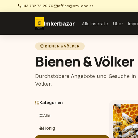
phone
mail
+43 732 73 20 70
office@bzv-ooe.at
Imkerbazar
Alle Inserate
Über
Imp
BIENEN & VÖLKER
Bienen & Völker
Durchstöbere Angebote und Gesuche in 
Völker.
Kategorien
Alle
Honig