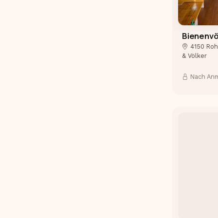
Bienenvö
4150 Ro
& Völker
Nach An