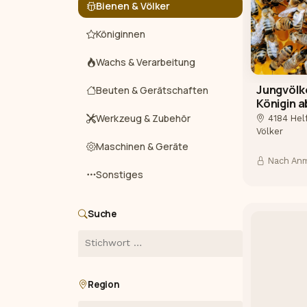
Bienen & Völker
Königinnen
Wachs & Verarbeitung
Jungvölke
Beuten & Gerätschaften
Königin a
Werkzeug & Zubehör
4184 He
Völker
Maschinen & Geräte
Nach An
Sonstiges
Suche
Region