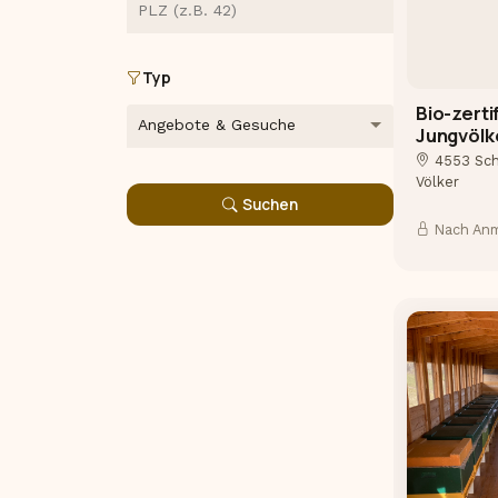
Typ
Bio-zerti
Jungvölk
4553 Sch
Völker
Suchen
Nach An