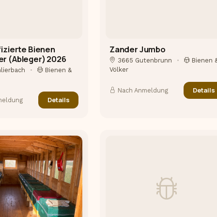
fizierte Bienen
Zander Jumbo
er (Ableger) 2026
3665 Gutenbrunn
•
Bienen 
Völker
lierbach
•
Bienen &
Details
Nach Anmeldung
Details
meldung