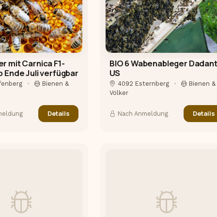
r mit Carnica F1-
BIO 6 Wabenableger Dadan
b Ende Juli verfügbar
US
lfenberg
•
Bienen &
4092 Esternberg
•
Bienen &
Völker
Details
Details
meldung
Nach Anmeldung