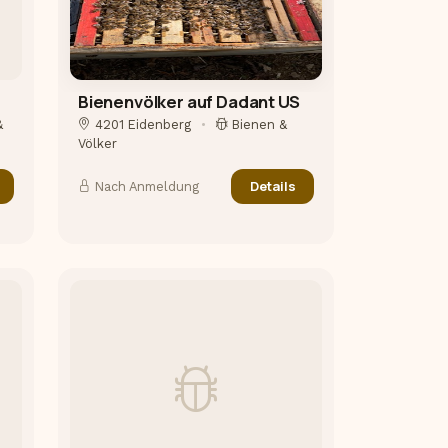
Bienenvölker auf Dadant US
&
4201 Eidenberg
•
Bienen &
Völker
Details
Nach Anmeldung