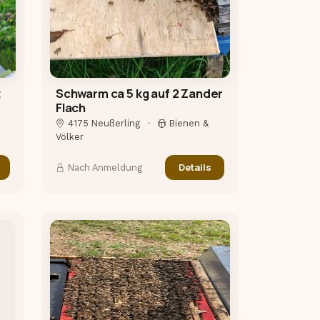
t
Schwarm ca 5 kg auf 2 Zander
Flach
4175 Neußerling
•
Bienen &
Völker
Details
Nach Anmeldung