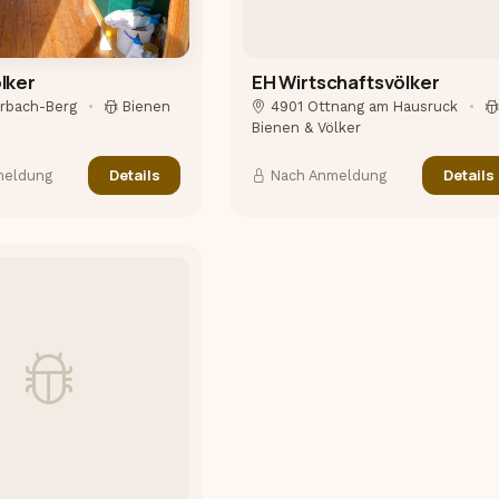
lker
EH Wirtschaftsvölker
hrbach-Berg
•
Bienen
4901 Ottnang am Hausruck
•
Bienen & Völker
Details
Details
meldung
Nach Anmeldung